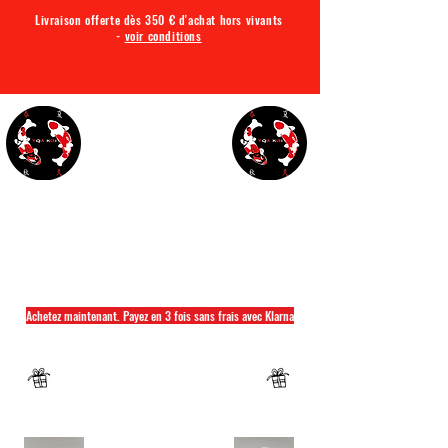
Livraison offerte dès 350 € d'achat hors vivants
-
voir conditions
TQA KOI
Tout ce dont vous avez besoin pour votre bassin
Achetez maintenant. Payez en 3 fois sans frais avec Klarna
Fermeture annuelle du 04 Juillet au 26 juillet
Un mug offret pour tout achat d'un sac
hikari ou saki hikari minimum 2kg