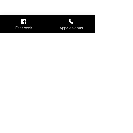
INFORMATIONS
Mention légales
Cookies
Facebook
Appelez-nous
CGV
Politique de confidentialité
Conditions de livraison
MON COMPTE
Mes commandes
Mes adresses
Mes informations personnelles
INFORMATION SUR
L'ENTREPRISE