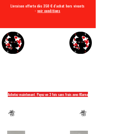
Livraison offerte dès 350 € d'achat hors vivants
-
voir conditions
TQA KOI
Tout ce dont vous avez besoin pour votre bassin
Achetez maintenant. Payez en 3 fois sans frais avec Klarna
Fermeture annuelle du 04 Juillet au 26 juillet
Un mug offret pour tout achat d'un sac
hikari ou saki hikari minimum 2kg