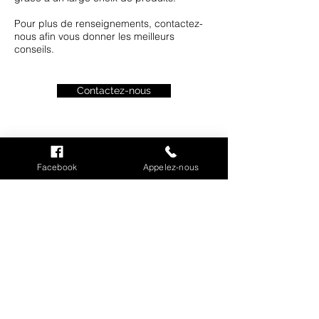
Pour plus de renseignements, contactez-
nous afin vous donner les meilleurs
conseils.
Contactez-nous
INFORMATIONS
Facebook
Appelez-nous
Mention légales
Cookies
CGV
Politique de confidentialité
Conditions de livraison
MON COMPTE