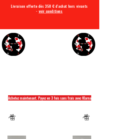
Livraison offerte dès 350 € d'achat hors vivants
-
voir conditions
TQA KOI
Tout ce dont vous avez besoin pour votre bassin
Achetez maintenant. Payez en 3 fois sans frais avec Klarna
Fermeture annuelle du 04 Juillet au 26 juillet
Un mug offret pour tout achat d'un sac
hikari ou saki hikari minimum 2kg