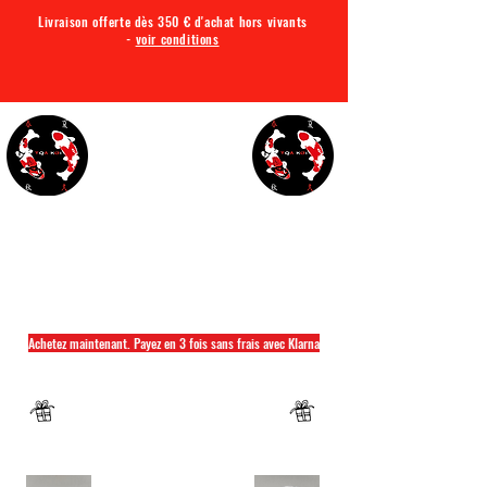
Livraison offerte dès 350 € d'achat hors vivants
-
voir conditions
TQA KOI
Tout ce dont vous avez besoin pour votre bassin
Achetez maintenant. Payez en 3 fois sans frais avec Klarna
Fermeture annuelle du 04 Juillet au 26 juillet
Un mug offret pour tout achat d'un sac
hikari ou saki hikari minimum 2kg