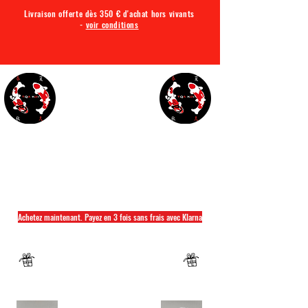
Livraison offerte dès 350 € d'achat hors vivants
-
voir conditions
TQA KOI
Tout ce dont vous avez besoin pour votre bassin
Achetez maintenant. Payez en 3 fois sans frais avec Klarna
Fermeture annuelle du 04 Juillet au 26 juillet
Un mug offret pour tout achat d'un sac
hikari ou saki hikari minimum 2kg