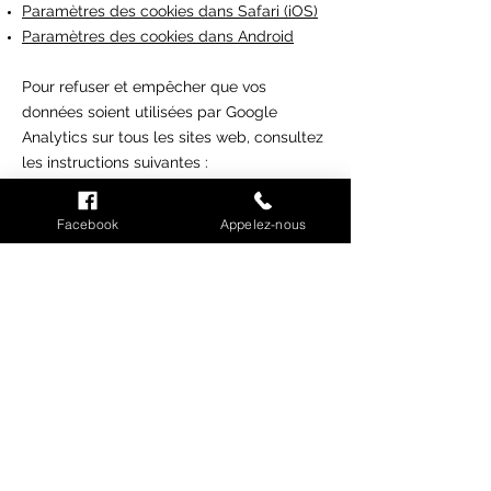
Paramètres des cookies dans Safari (iOS)
Paramètres des cookies dans Android
Pour refuser et empêcher que vos
données soient utilisées par Google
Analytics sur tous les sites web, consultez
les instructions suivantes :
https://tools.google.com/dlpage/gaoptou
t?hl=fr
.
Facebook
Appelez-nous
Il se peut que nous modifiions cette
politique en matière de cookies. Nous vous
encourageons à consulter régulièrement
cette page pour obtenir les dernières
informations sur les cookies.