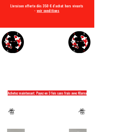
Livraison offerte dès 350 € d'achat hors vivants
-
voir conditions
TQA KOI
Tout ce dont vous avez besoin pour votre bassin
Achetez maintenant. Payez en 3 fois sans frais avec Klarna
Fermeture annuelle du 04 Juillet au 26 juillet
Un mug offret pour tout achat d'un sac
hikari ou saki hikari minimum 2kg