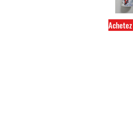
Achetez 
Ferme
Tout 