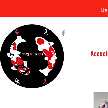
Livr
Accuei
Tout ce