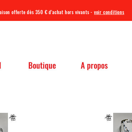
aison offerte dès 350 € d'achat hors vivants -
voir conditions
TQA KOI
l
Boutique
A propos
 dont vous avez besoin pour votre b
Un mug offret pour tout achat d'un sac