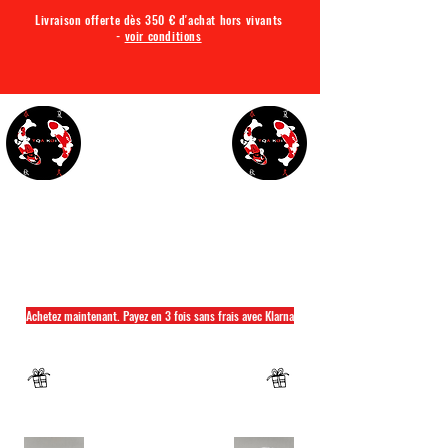
Livraison offerte dès 350 € d'achat hors vivants
-
voir conditions
TQA KOI
Tout ce dont vous avez besoin pour votre bassin
Achetez maintenant. Payez en 3 fois sans frais avec Klarna
Fermeture annuelle du 04 Juillet au 26 juillet
Un mug offret pour tout achat d'un sac
hikari ou saki hikari minimum 2kg