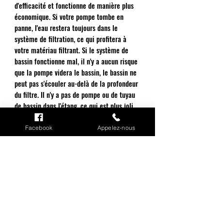
d'efficacité et fonctionne de manière plus
économique. Si votre pompe tombe en
panne, l'eau restera toujours dans le
système de filtration, ce qui profitera à
votre matériau filtrant. Si le système de
bassin fonctionne mal, il n'y a aucun risque
que la pompe videra le bassin, le bassin ne
peut pas s'écouler au-delà de la profondeur
du filtre. Il n'y a pas de pompe ou de tuyau
de bassin dans l'étang, ce qui est plus joli.
De plus, les poissons ne peuvent pas
s'endommager. Vous pouvez facilement
Facebook
Appelez-nous
atteindre la pompe pour tout entretien.
INFORMATIONS