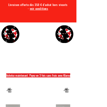
Livraison offerte dès 350 € d'achat hors vivants
-
voir conditions
TQA KOI
Tout ce dont vous avez besoin pour votre bassin
Achetez maintenant. Payez en 3 fois sans frais avec Klarna
Fermeture annuelle du 04 Juillet au 26 juillet
Un mug offret pour tout achat d'un sac
hikari ou saki hikari minimum 2kg