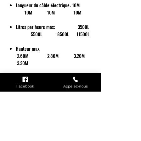
Longueur du câble électrique: 10M
10M 10M 10M
Litres par heure max: 3500L
5500L 8500L 11500L
Hauteur max.
2.60M 2.80M 3.20M
3.30M
grosses impuretés max: 8MM
8 MM 8MM 8 M M
Facebook
Appelez-nous