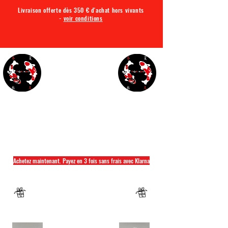
Livraison offerte dès 350 € d'achat hors vivants
-
voir conditions
TQA KOI
Tout ce dont vous avez besoin pour votre bassin
Achetez maintenant. Payez en 3 fois sans frais avec Klarna
Fermeture annuelle du 04 Juillet au 26 juillet
Un mug offret pour tout achat d'un sac
hikari ou saki hikari minimum 2kg