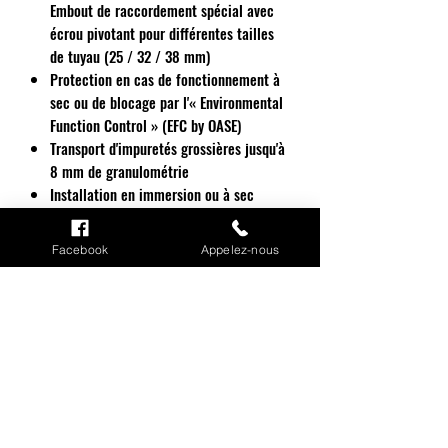
Embout de raccordement spécial avec
écrou pivotant pour différentes tailles
de tuyau (25 / 32 / 38 mm)
Protection en cas de fonctionnement à
sec ou de blocage par l'« Environmental
Function Control » (EFC by OASE)
Transport d'impuretés grossières jusqu'à
8 mm de granulométrie
Installation en immersion ou à sec
Facebook
Appelez-nous
CARACTERISTIQUE
9000
12000
18000
CONSO
23-
26-
33-
W
90W
120W
175W
TENSION
220-
220-
220-
INFORMATIONS
V
240V
240V
240V