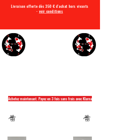
Livraison offerte dès 350 € d'achat hors vivants
-
voir conditions
TQA KOI
Tout ce dont vous avez besoin pour votre bassin
Achetez maintenant. Payez en 3 fois sans frais avec Klarna
Fermeture annuelle du 04 Juillet au 26 juillet
Un mug offret pour tout achat d'un sac
hikari ou saki hikari minimum 2kg