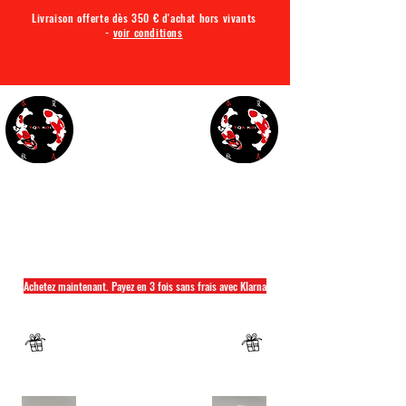
Livraison offerte dès 350 € d'achat hors vivants
-
voir conditions
TQA KOI
Tout ce dont vous avez besoin pour votre bassin
Achetez maintenant. Payez en 3 fois sans frais avec Klarna
Fermeture annuelle du 04 Juillet au 26 juillet
Un mug offret pour tout achat d'un sac
hikari ou saki hikari minimum 2kg