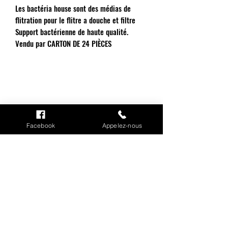
Les bactéria house sont des médias de
flitration pour le flitre a douche et filtre
Support bactérienne de haute qualité.
Vendu par CARTON DE 24 PIÈCES
INFORMATIONS
Facebook
Appelez-nous
Mention légales
Cookies
CGV
Politique de confidentialité
Conditions de livraison