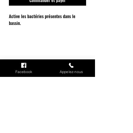
Active les bactéries présentes dans le
bassin.
INFORMATIONS
Facebook
Appelez-nous
Mention légales
Cookies
CGV
Politique de confidentialité
Conditions de livraison
MON COMPTE