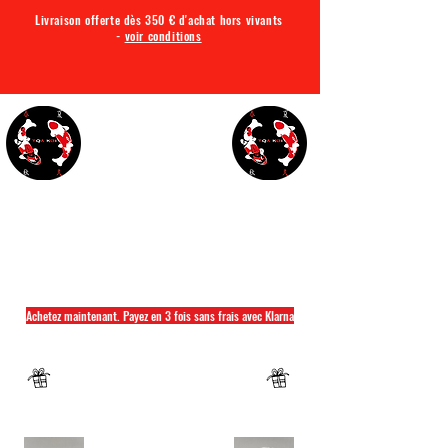
Livraison offerte dès 350 € d'achat hors vivants
-
voir conditions
TQA KOI
Tout ce dont vous avez besoin pour votre bassin
Achetez maintenant. Payez en 3 fois sans frais avec Klarna
Fermeture annuelle du 04 Juillet au 26 juillet
Un mug offret pour tout achat d'un sac
hikari ou saki hikari minimum 2kg