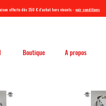
aison offerte dès 350 € d'achat hors vivants -
voir conditions
TQA KOI
l
Boutique
A propos
 dont vous avez besoin pour votre b
Un mug offret pour tout achat d'un sac