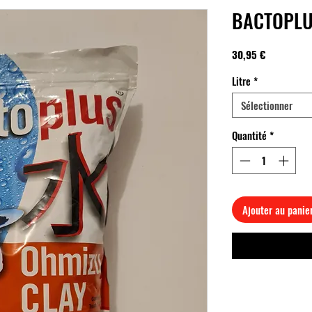
BACTOPLU
Prix
30,95 €
Litre
*
Sélectionner
Quantité
*
Ajouter au panie