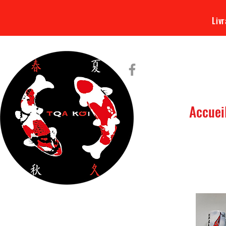
Livr
Accuei
Tout ce