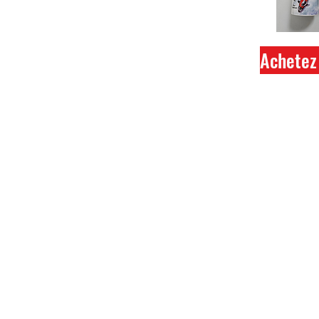
Achetez 
Ferme
Tout 