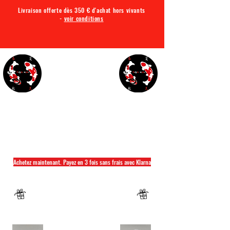
Livraison offerte dès 350 € d'achat hors vivants
-
voir conditions
TQA KOI
Tout ce dont vous avez besoin pour votre bassin
Achetez maintenant. Payez en 3 fois sans frais avec Klarna
Fermeture annuelle du 04 Juillet au 26 juillet
Un mug offret pour tout achat d'un sac
hikari ou saki hikari minimum 2kg