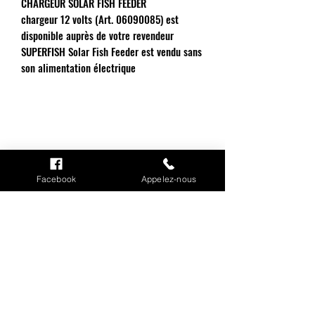
CHARGEUR SOLAR FISH FEEDER
chargeur 12 volts (Art. 06090085) est
disponible auprès de votre revendeur
SUPERFISH Solar Fish Feeder est vendu sans
son alimentation électrique
INFORMATIONS
Facebook
Appelez-nous
Mention légales
Cookies
CGV
Politique de confidentialité
Conditions de livraison