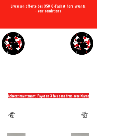
Livraison offerte dès 350 € d'achat hors vivants
-
voir conditions
TQA KOI
Tout ce dont vous avez besoin pour votre bassin
Achetez maintenant. Payez en 3 fois sans frais avec Klarna
Fermeture annuelle du 04 Juillet au 26 juillet
Un mug offret pour tout achat d'un sac
hikari ou saki hikari minimum 2kg