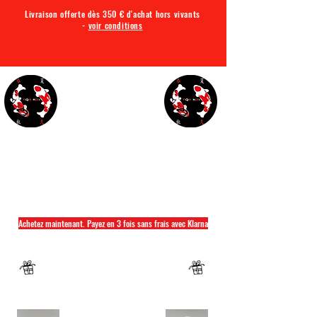
Livraison offerte dès 350 € d'achat hors vivants
-
voir conditions
TQA KOI
Tout ce dont vous avez besoin pour votre bassin
Achetez maintenant. Payez en 3 fois sans frais avec Klarna
Fermeture annuelle du 04 Juillet au 26 juillet
Un mug offret pour tout achat d'un sac
hikari ou saki hikari minimum 2kg