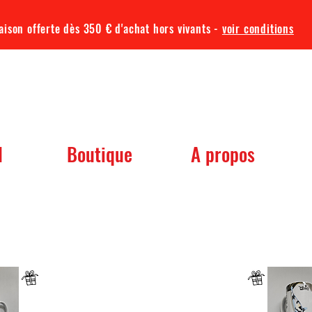
aison offerte dès 350 € d'achat hors vivants -
voir conditions
TQA KOI
l
Boutique
A propos
 dont vous avez besoin pour votre b
Un mug offret pour tout achat d'un sac