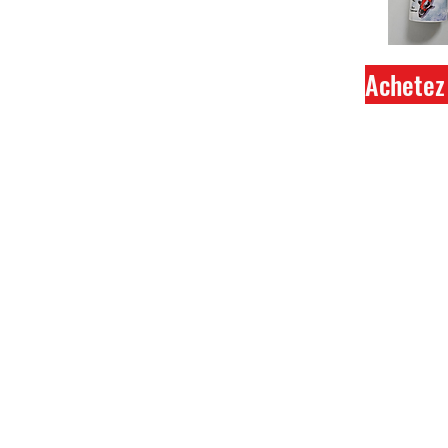
Achetez 
Ferme
Tout 