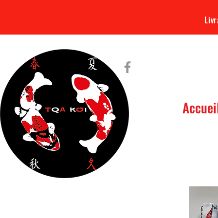
Livr
Accuei
Tout ce