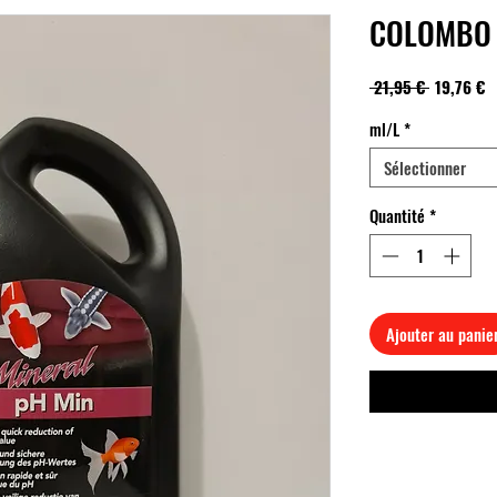
COLOMBO
Prix
P
 21,95 € 
19,76 €
original
p
ml/L
*
Sélectionner
Quantité
*
Ajouter au panie