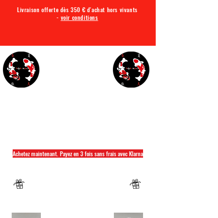
Livraison offerte dès 350 € d'achat hors vivants
-
voir conditions
TQA KOI
Tout ce dont vous avez besoin pour votre bassin
Achetez maintenant. Payez en 3 fois sans frais avec Klarna
Fermeture annuelle du 04 Juillet au 26 juillet
Un mug offret pour tout achat d'un sac
hikari ou saki hikari minimum 2kg