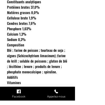
Constituants analytiques
Protéines brutes 37,0%
Matières grasses 8,0%
Cellulose brute 1,9%
Cendres brutes 7,6%
Phosphore 1,03%
Calcium 1,3%
Sodium 0,3%
Composition
Blé ; farine de poisson ; tourteau de soja ;
algues (Schizochytrium limacinum) ;farine
de krill ; soluble de poissons ; gluten de blé
; lécithine ; levure ; produits de levure ;
phosphate monocalcique ; spiruline.
Additifs
Vitamines
Vitamine E 200 mg/kg
Vitamine C 600 mg/kg
Facebook
Appelez-nous
Vitamine A 25.000 UI/kg
Vitamine D3 2.382 UI/kg