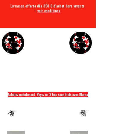
Livraison offerte dès 350 € d'achat hors vivants
-
voir conditions
TQA KOI
Tout ce dont vous avez besoin pour votre bassin
Achetez maintenant. Payez en 3 fois sans frais avec Klarna
Fermeture annuelle du 04 Juillet au 26 juillet
Un mug offret pour tout achat d'un sac
hikari ou saki hikari minimum 2kg