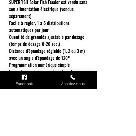
SUPERFISH Solar Fish Feeder est vendu sans
son alimentation électrique (vendue
séparément)
Facile à régler, 1 à 6 distributions
automatiques par jour
Quantité de granulés ajustable par dosage
(temps de dosage 0-20 sec.)
Distance d'épandage réglable (1, 2 ou 3 m)
avec un angle d'épandage de 120°
Programmation numérique simple
Le conteneur transparent peut contenir
jusqu'à 6 litres d'aliments •Base stable,
Facebook
Appelez-nous
peut être vissée sur une surface ou fixée
dans le sol à l'aide des piquets fourn