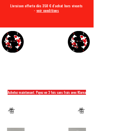
Livraison offerte dès 350 € d'achat hors vivants
-
voir conditions
TQA KOI
Tout ce dont vous avez besoin pour votre bassin
Achetez maintenant. Payez en 3 fois sans frais avec Klarna
Fermeture annuelle du 04 Juillet au 26 juillet
Un mug offret pour tout achat d'un sac
hikari ou saki hikari minimum 2kg