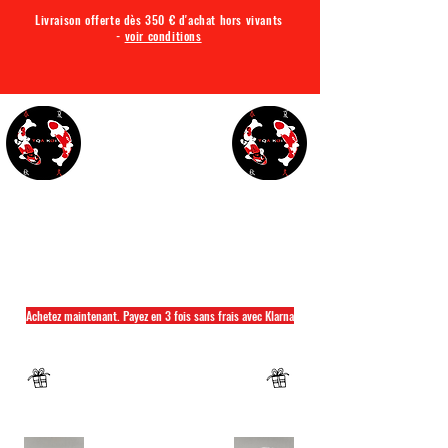
Livraison offerte dès 350 € d'achat hors vivants
-
voir conditions
TQA KOI
Tout ce dont vous avez besoin pour votre bassin
Achetez maintenant. Payez en 3 fois sans frais avec Klarna
Fermeture annuelle du 04 Juillet au 26 juillet
Un mug offret pour tout achat d'un sac
hikari ou saki hikari minimum 2kg