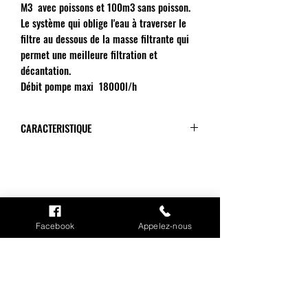
M3 avec poissons et 100m3 sans poisson.
Le système qui oblige l'eau à traverser le
filtre au dessous de la masse filtrante qui
permet une meilleure filtration et
décantation.
Débit pompe maxi 18000l/h
CARACTERISTIQUE
Comment est-il livré?
Chambre 1: avec brosse.
Chambre 2 : tapis japonais.
Chambre 3 : tapis japonais.
Chambre 4 : tapis japonais.
Facebook
Appelez-nous
Taille du filtre : 285X80X95
INFORMATIONS
Eskada 4 XL Upflow pompage:
Entrée du filtre : 50mm
Mention légales
Sortie du filtre : 110m
Cookies
Eskada 4 XL Upflow gravitaire:
Entrée du filtre : 110mm