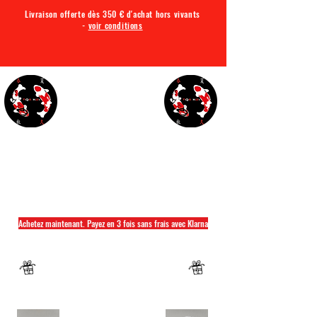
Livraison offerte dès 350 € d'achat hors vivants
-
voir conditions
TQA KOI
Tout ce dont vous avez besoin pour votre bassin
Achetez maintenant. Payez en 3 fois sans frais avec Klarna
Fermeture annuelle du 04 Juillet au 26 juillet
Un mug offret pour tout achat d'un sac
hikari ou saki hikari minimum 2kg