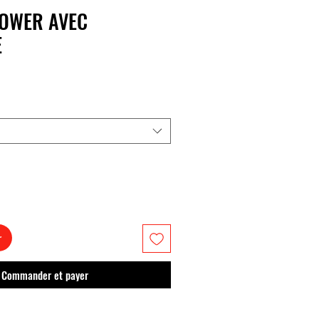
OWER AVEC
E
r
Commander et payer