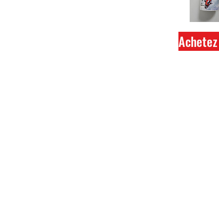
Achetez 
Ferme
Tout 