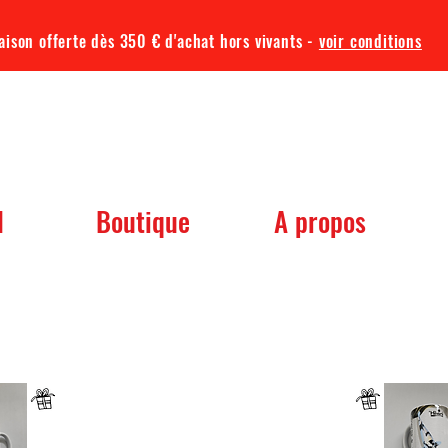
aison offerte dès 350 € d'achat hors vivants -
voir conditions
TQA KOI
l
Boutique
A propos
 dont vous avez besoin pour votre b
Un mug offret pour tout achat d'un sac