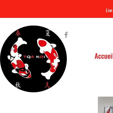
Livr
Accuei
Tout ce