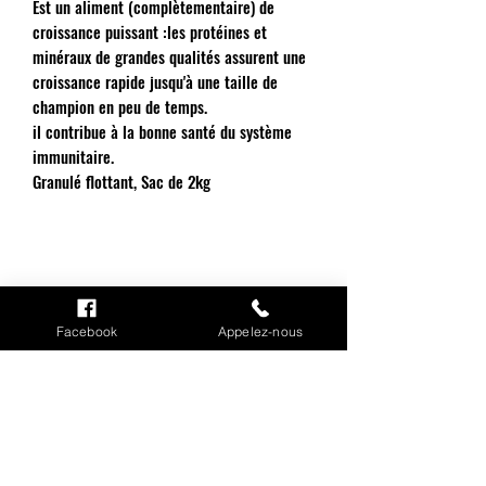
Est un aliment (complètementaire) de
croissance puissant :les protéines et
minéraux de grandes qualités assurent une
croissance rapide jusqu'à une taille de
champion en peu de temps.
il contribue à la bonne santé du système
immunitaire.
Granulé flottant, Sac de 2kg
Facebook
Appelez-nous
INFORMATIONS
Mention légales
Cookies
CGV
Politique de confidentialité