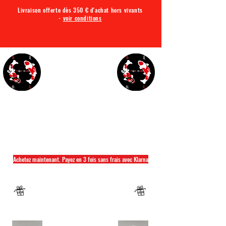
Livraison offerte dès 350 € d'achat hors vivants
-
voir conditions
TQA KOI
Tout ce dont vous avez besoin pour votre bassin
Achetez maintenant. Payez en 3 fois sans frais avec Klarna
Fermeture annuelle du 04 Juillet au 26 juillet
Un mug offret pour tout achat d'un sac
hikari ou saki hikari minimum 2kg