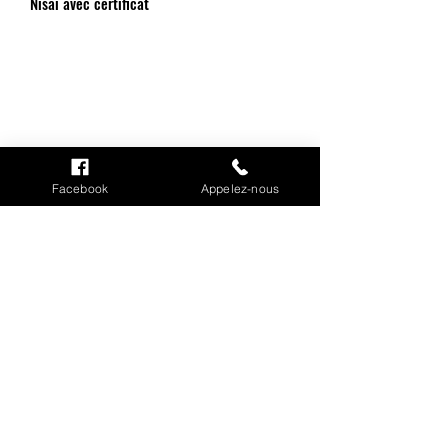
Nisai avec certificat
INFORMATIONS
Mention légales
Facebook
Appelez-nous
Cookies
CGV
Politique de confidentialité
Conditions de livraison
MON COMPTE
Mes commandes
Mes adresses