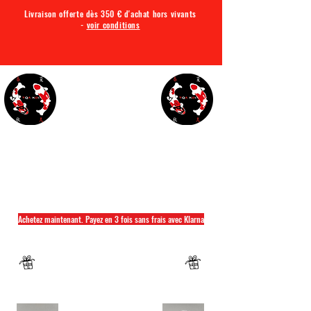
Livraison offerte dès 350 € d'achat hors vivants
-
voir conditions
TQA KOI
Tout ce dont vous avez besoin pour votre bassin
Achetez maintenant. Payez en 3 fois sans frais avec Klarna
Fermeture annuelle du 04 Juillet au 26 juillet
Un mug offret pour tout achat d'un sac
hikari ou saki hikari minimum 2kg