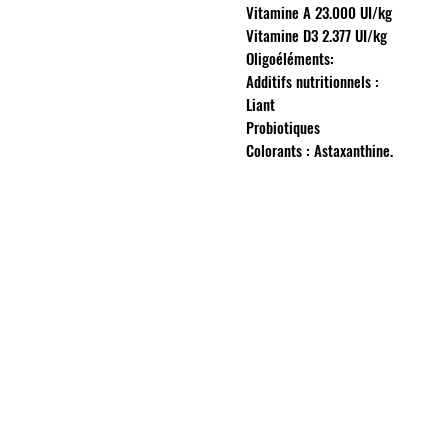
Vitamine A 23.000 UI/kg
Vitamine D3 2.377 UI/kg
Oligoéléments:
Additifs nutritionnels :
Liant
Probiotiques
Colorants : Astaxanthine.
INFORMATIONS
Mention légales
Cookies
CGV
Politique de confidentialité
Conditions de livraison