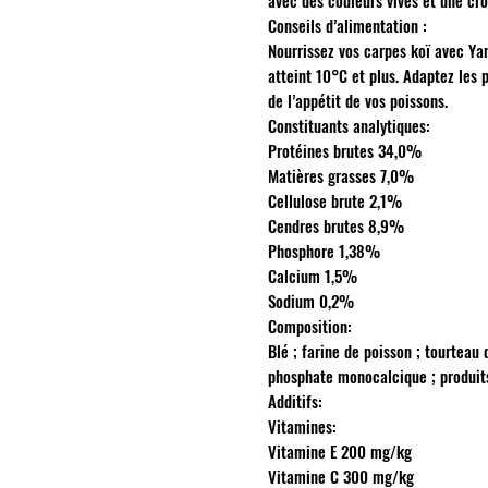
avec des couleurs vives et une cr
Conseils d’alimentation :
Nourrissez vos carpes koï avec Ya
atteint 10°C et plus. Adaptez les 
de l’appétit de vos poissons.
Constituants analytiques:
Protéines brutes 34,0%
Matières grasses 7,0%
Cellulose brute 2,1%
Cendres brutes 8,9%
Phosphore 1,38%
Calcium 1,5%
Sodium 0,2%
Composition:
Blé ; farine de poisson ; tourteau de
phosphate monocalcique ; produits
Additifs:
Vitamines:
Vitamine E 200 mg/kg
Vitamine C 300 mg/kg