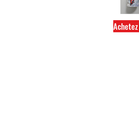
Achetez 
Ferme
Tout 