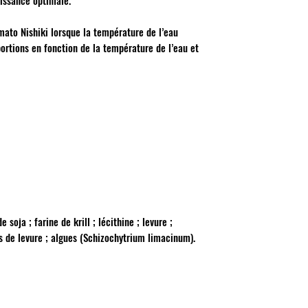
oissance optimale.
mato Nishiki lorsque la température de l’eau
portions en fonction de la température de l’eau et
 soja ; farine de krill ; lécithine ; levure ;
 de levure ; algues (Schizochytrium limacinum).