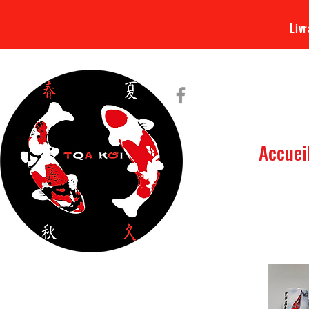
Livr
Accuei
Tout ce