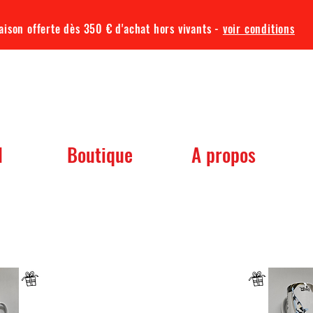
aison offerte dès 350 € d'achat hors vivants -
voir conditions
TQA KOI
l
Boutique
A propos
 dont vous avez besoin pour votre b
Un mug offret pour tout achat d'un sac