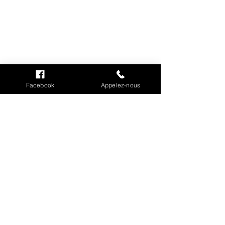
INFORMATIONS
Mention légales
Facebook
Appelez-nous
Cookies
CGV
Politique de confidentialité
Conditions de livraison
MON COMPTE
Mes commandes
Mes adresses