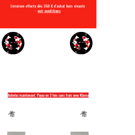
Livraison offerte dès 350 € d'achat hors vivants
-
voir conditions
TQA KOI
Tout ce dont vous avez besoin pour votre bassin
Achetez maintenant. Payez en 3 fois sans frais avec Klarna
Fermeture annuelle du 04 Juillet au 26 juillet
Un mug offret pour tout achat d'un sac
hikari ou saki hikari minimum 2kg