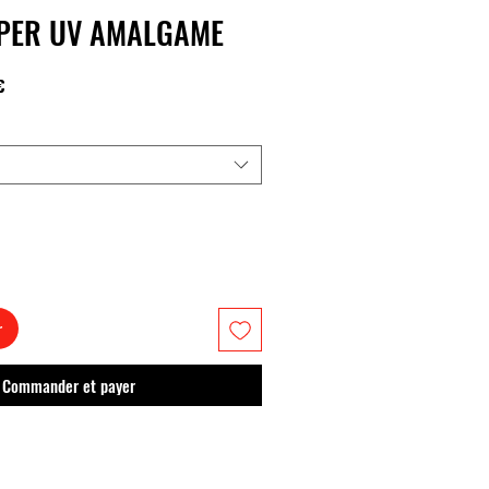
PER UV AMALGAME
Prix
€
promotionnel
r
Commander et payer