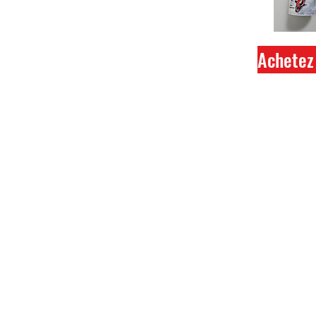
Achetez 
Ferme
Tout 