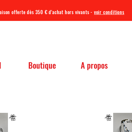
aison offerte dès 350 € d'achat hors vivants -
voir conditions
TQA KOI
l
Boutique
A propos
 dont vous avez besoin pour votre b
Un mug offret pour tout achat d'un sac