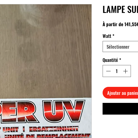
LAMPE SU
À partir de
141,55
Watt
*
Sélectionner
Quantité
*
Ajouter au panie