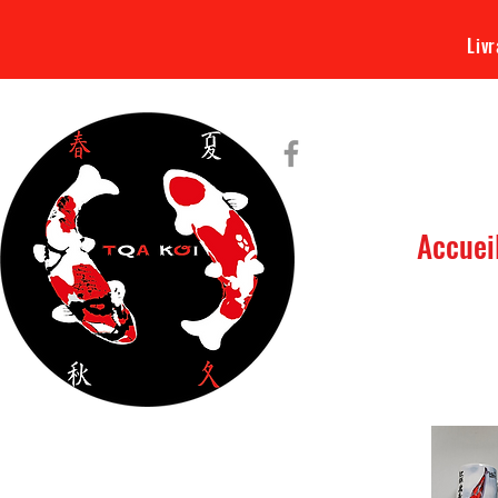
Livr
Accuei
Tout ce