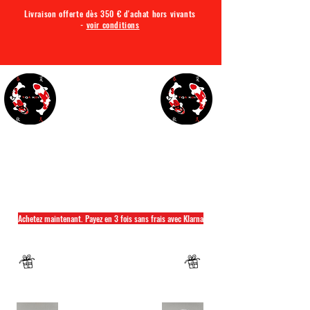
Livraison offerte dès 350 € d'achat hors vivants
-
voir conditions
TQA KOI
Tout ce dont vous avez besoin pour votre bassin
Achetez maintenant. Payez en 3 fois sans frais avec Klarna
Fermeture annuelle du 04 Juillet au 26 juillet
Un mug offret pour tout achat d'un sac
hikari ou saki hikari minimum 2kg