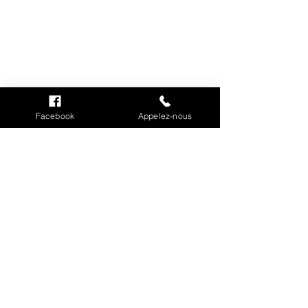
INFORMATIONS
Mention légales
Facebook
Appelez-nous
Cookies
CGV
Politique de confidentialité
Conditions de livraison
MON COMPTE
Mes commandes
Mes adresses