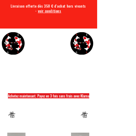
Livraison offerte dès 350 € d'achat hors vivants
-
voir conditions
TQA KOI
Tout ce dont vous avez besoin pour votre bassin
Achetez maintenant. Payez en 3 fois sans frais avec Klarna
Fermeture annuelle du 04 Juillet au 26 juillet
Un mug offret pour tout achat d'un sac
hikari ou saki hikari minimum 2kg