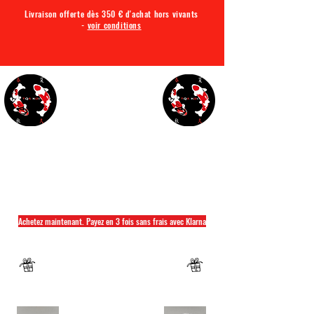
Livraison offerte dès 350 € d'achat hors vivants
-
voir conditions
TQA KOI
Tout ce dont vous avez besoin pour votre bassin
Achetez maintenant. Payez en 3 fois sans frais avec Klarna
Fermeture annuelle du 04 Juillet au 26 juillet
Un mug offret pour tout achat d'un sac
hikari ou saki hikari minimum 2kg