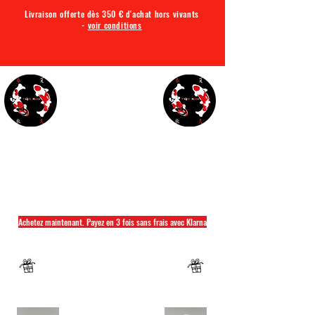
Livraison offerte dès 350 € d'achat hors vivants
-
voir conditions
TQA KOI
Tout ce dont vous avez besoin pour votre bassin
Achetez maintenant. Payez en 3 fois sans frais avec Klarna
Fermeture annuelle du 04 Juillet au 26 juillet
Un mug offret pour tout achat d'un sac
hikari ou saki hikari minimum 2kg