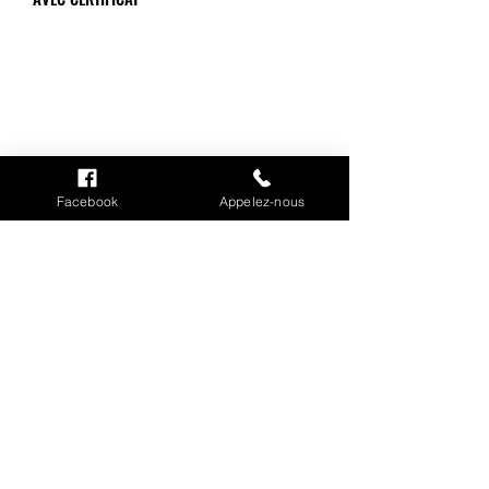
INFORMATIONS
Mention légales
Facebook
Appelez-nous
Cookies
CGV
Politique de confidentialité
Conditions de livraison
MON COMPTE
Mes commandes
Mes adresses