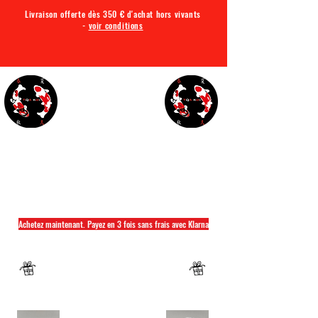
Livraison offerte dès 350 € d'achat hors vivants
-
voir conditions
TQA KOI
Tout ce dont vous avez besoin pour votre bassin
Achetez maintenant. Payez en 3 fois sans frais avec Klarna
Fermeture annuelle du 04 Juillet au 26 juillet
Un mug offret pour tout achat d'un sac
hikari ou saki hikari minimum 2kg