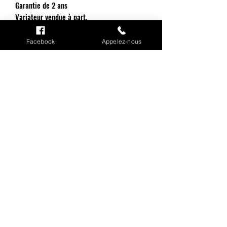
Garantie de 2 ans
Variateur vendue à part.
Facebook
Appelez-nous
INFORMATIONS
Mention légales
Cookies
CGV
Politique de confidentialité
Conditions de livraison
MON COMPTE
Mes commandes