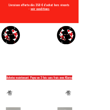
Livraison offerte dès 350 € d'achat hors vivants
-
voir conditions
TQA KOI
Tout ce dont vous avez besoin pour votre bassin
Achetez maintenant. Payez en 3 fois sans frais avec Klarna
Fermeture annuelle du 04 Juillet au 26 juillet
Un mug offret pour tout achat d'un sac
hikari ou saki hikari minimum 2kg