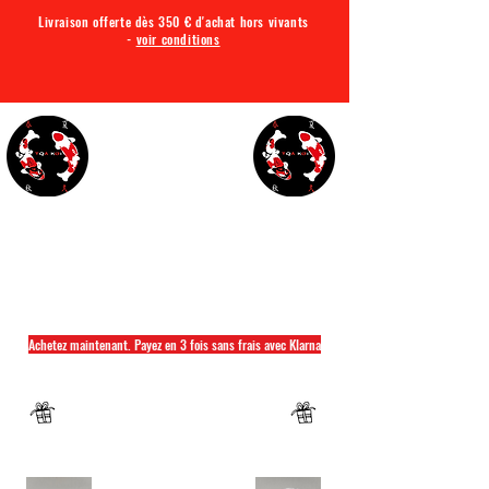
Livraison offerte dès 350 € d'achat hors vivants
-
voir conditions
TQA KOI
Tout ce dont vous avez besoin pour votre bassin
Achetez maintenant. Payez en 3 fois sans frais avec Klarna
Fermeture annuelle du 04 Juillet au 26 juillet
Un mug offret pour tout achat d'un sac
hikari ou saki hikari minimum 2kg