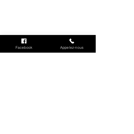
INFORMATIONS
Mention légales
Facebook
Appelez-nous
Cookies
CGV
Politique de confidentialité
Conditions de livraison
MON COMPTE
Mes commandes
Mes adresses
Mes informations personnelles