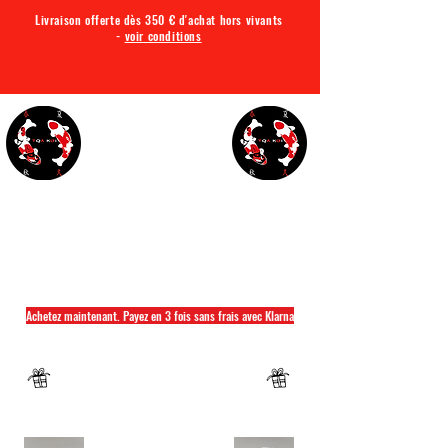
Livraison offerte dès 350 € d'achat hors vivants
-
voir conditions
TQA KOI
Tout ce dont vous avez besoin pour votre bassin
Achetez maintenant. Payez en 3 fois sans frais avec Klarna
Fermeture annuelle du 04 Juillet au 26 juillet
Un mug offret pour tout achat d'un sac
hikari ou saki hikari minimum 2kg