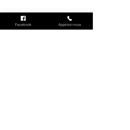
INFORMATIONS
Mention légales
Cookies
Facebook
Appelez-nous
CGV
Politique de confidentialité
Conditions de livraison
MON COMPTE
Mes commandes
Mes adresses
Mes informations personnelles
INFORMATION SUR
L'ENTREPRISE