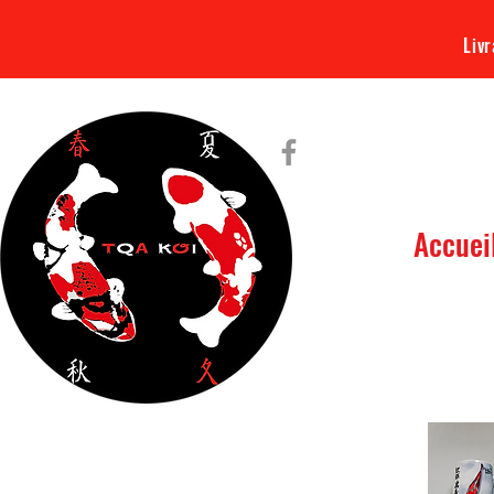
Livr
Accuei
Tout ce