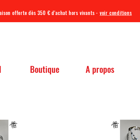
aison offerte dès 350 € d'achat hors vivants -
voir conditions
TQA KOI
l
Boutique
A propos
 dont vous avez besoin pour votre b
Un mug offret pour tout achat d'un sac