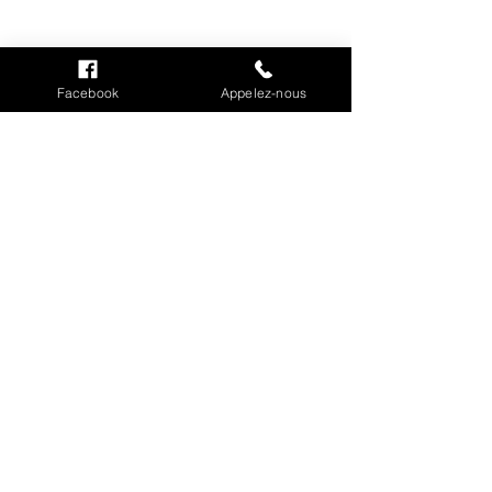
INFORMATIONS
Mention légales
Cookies
Facebook
Appelez-nous
CGV
Politique de confidentialité
Conditions de livraison
MON COMPTE
Mes commandes
Mes adresses
Mes informations personnelles
INFORMATION SUR
L'ENTREPRISE