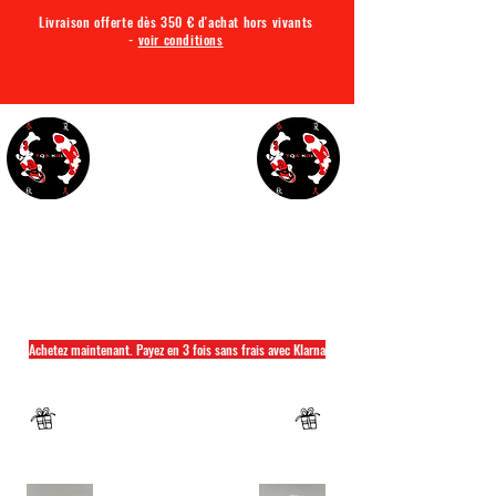
Livraison offerte dès 350 € d'achat hors vivants
-
voir conditions
TQA KOI
Tout ce dont vous avez besoin pour votre bassin
Achetez maintenant. Payez en 3 fois sans frais avec Klarna
Fermeture annuelle du 04 Juillet au 26 juillet
Un mug offret pour tout achat d'un sac
hikari ou saki hikari minimum 2kg