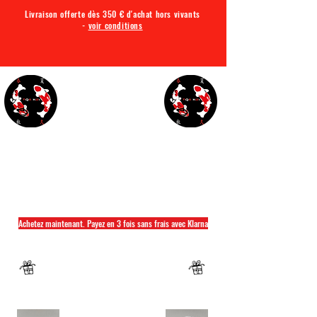
Livraison offerte dès 350 € d'achat hors vivants
-
voir conditions
TQA KOI
Tout ce dont vous avez besoin pour votre bassin
Achetez maintenant. Payez en 3 fois sans frais avec Klarna
Fermeture annuelle du 04 Juillet au 26 juillet
Un mug offret pour tout achat d'un sac
hikari ou saki hikari minimum 2kg