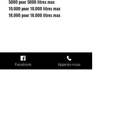
5000 pour 5000 litres max
10.000 pour 10.000 litres max
18.000 pour 18.000 litres max
INFORMATIONS
Facebook
Appelez-nous
Mention légales
Cookies
CGV
Politique de confidentialité
Conditions de livraison
MON COMPTE