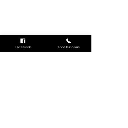
INFORMATIONS
Mention légales
Facebook
Appelez-nous
Cookies
CGV
Politique de confidentialité
Conditions de livraison
MON COMPTE
Mes commandes
Mes adresses
Mes informations personnelles