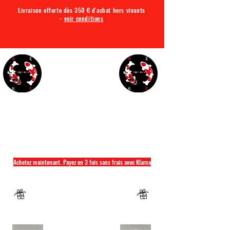
Livraison offerte dès 350 € d'achat hors vivants
-
voir conditions
TQA KOI
Tout ce dont vous avez besoin pour votre bassin
Achetez maintenant. Payez en 3 fois sans frais avec Klarna
Fermeture annuelle du 04 Juillet au 26 juillet
Un mug offret pour tout achat d'un sac
hikari ou saki hikari minimum 2kg