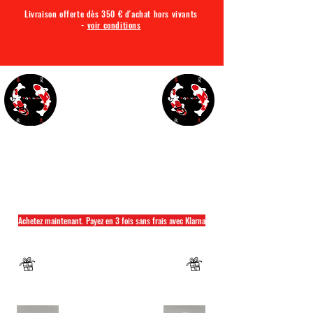
Livraison offerte dès 350 € d'achat hors vivants
-
voir conditions
TQA KOI
Tout ce dont vous avez besoin pour votre bassin
Achetez maintenant. Payez en 3 fois sans frais avec Klarna
Fermeture annuelle du 04 Juillet au 26 juillet
Un mug offret pour tout achat d'un sac
hikari ou saki hikari minimum 2kg