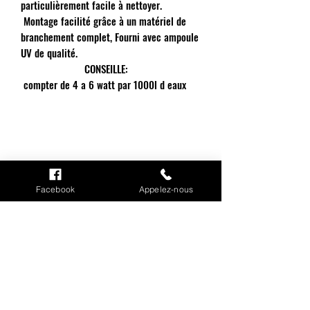
particulièrement facile à nettoyer.
Montage facilité grâce à un matériel de
branchement complet, Fourni avec ampoule
UV de qualité.
CONSEILLE:
compter de 4 a 6 watt par 1000l d eaux
INFORMATIONS
Facebook
Appelez-nous
Mention légales
Cookies
CGV
Politique de confidentialité
Conditions de livraison