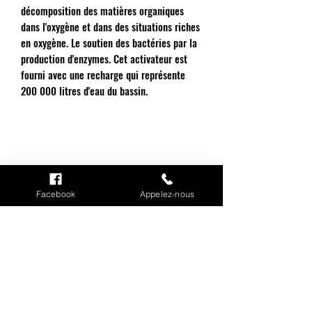
décomposition des matières organiques
dans l'oxygène et dans des situations riches
en oxygène. Le soutien des bactéries par la
production d'enzymes. Cet activateur est
fourni avec une recharge qui représente
200 000 litres d'eau du bassin.
INFORMATIONS
Facebook
Appelez-nous
Mention légales
Cookies
CGV
Politique de confidentialité
Conditions de livraison