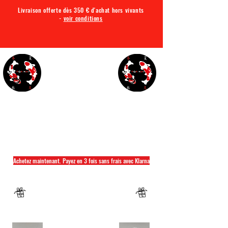
Livraison offerte dès 350 € d'achat hors vivants
-
voir conditions
TQA KOI
Tout ce dont vous avez besoin pour votre bassin
Achetez maintenant. Payez en 3 fois sans frais avec Klarna
Fermeture annuelle du 04 Juillet au 26 juillet
Un mug offret pour tout achat d'un sac
hikari ou saki hikari minimum 2kg