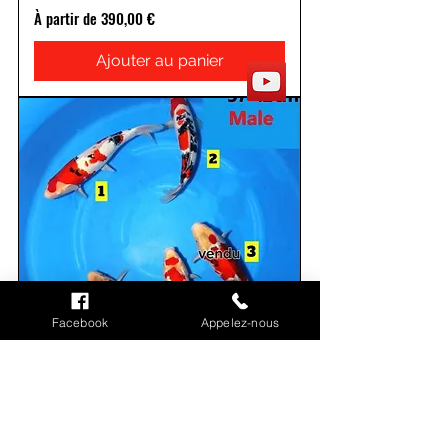
Prix promotionnel
À partir de
390,00 €
Ajouter au panier
Facebook
Appelez-nous
IZUMIYA