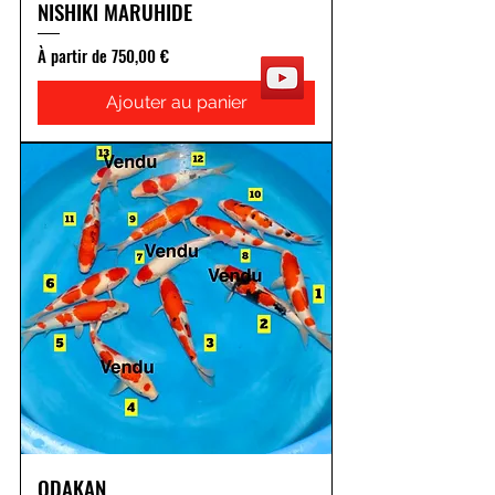
NISHIKI MARUHIDE
Prix promotionnel
À partir de
750,00 €
Ajouter au panier
ODAKAN