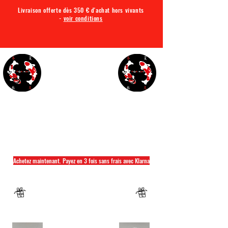
Livraison offerte dès 350 € d'achat hors vivants
-
voir conditions
TQA KOI
Tout ce dont vous avez besoin pour votre bassin
Achetez maintenant. Payez en 3 fois sans frais avec Klarna
Fermeture annuelle du 04 Juillet au 26 juillet
Un mug offret pour tout achat d'un sac
hikari ou saki hikari minimum 2kg