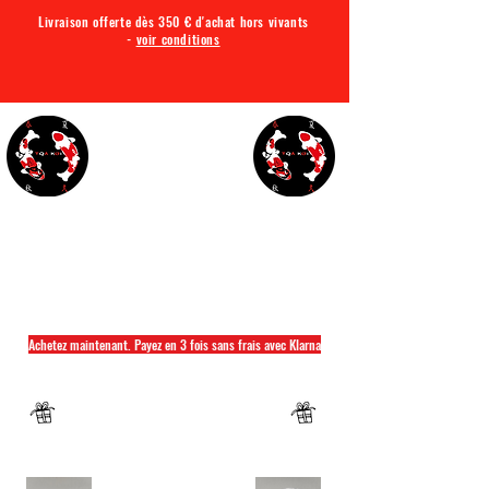
Livraison offerte dès 350 € d'achat hors vivants
-
voir conditions
TQA KOI
Tout ce dont vous avez besoin pour votre bassin
Achetez maintenant. Payez en 3 fois sans frais avec Klarna
Fermeture annuelle du 04 Juillet au 26 juillet
Un mug offret pour tout achat d'un sac
hikari ou saki hikari minimum 2kg