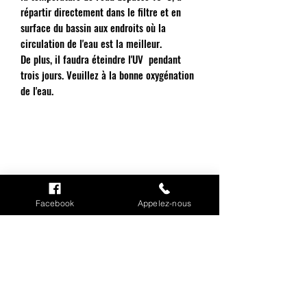
répartir directement dans le filtre et en
surface du bassin aux endroits où la
circulation de l'eau est la meilleur.
De plus, il faudra éteindre l'UV pendant
trois jours. Veuillez à la bonne oxygénation
de l'eau.
Facebook
Appelez-nous
INFORMATIONS
Mention légales
Cookies
CGV
Politique de confidentialité